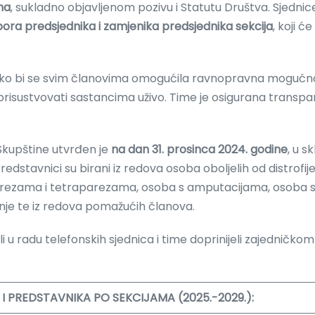
ma
, sukladno objavljenom pozivu i Statutu Društva. Sjedni
bora predsjednika i zamjenika predsjednika sekcija
, koji 
ko bi se svim članovima omogućila ravnopravna mogućnost
prisustvovati sastancima uživo. Time je osigurana transpa
 Skupštine utvrđen je
na dan 31. prosinca 2024. godine
, u s
dstavnici su birani iz redova osoba oboljelih od distrofije
parezama i tetraparezama, osoba s amputacijama, osoba
nje te iz redova pomažućih članova.
 u radu telefonskih sjednica i time doprinijeli zajedničkom 
I PREDSTAVNIKA PO SEKCIJAMA (2025.-2029.):