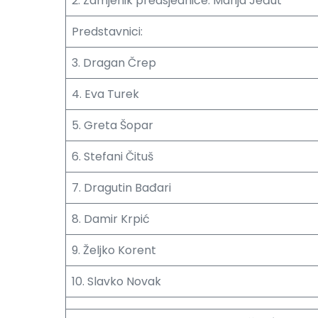
2. Zamjenik predsjednice: Marija Jeđut
Predstavnici:
3. Dragan Črep
4. Eva Turek
5. Greta Šopar
6. Stefani Čituš
7. Dragutin Bađari
8. Damir Krpić
9. Željko Korent
10. Slavko Novak