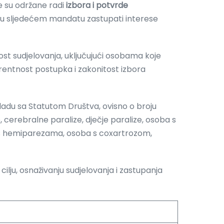
ce su održane radi
izbora i potvrde
će u sljedećem mandatu zastupati interese
 sudjelovanja, uključujući osobama koje
rentnost postupka i zakonitost izbora
kladu sa Statutom Društva, ovisno o broju
, cerebralne paralize, dječje paralize, osoba s
 s hemiparezama, osoba s coxartrozom,
cilju, osnaživanju sudjelovanja i zastupanja