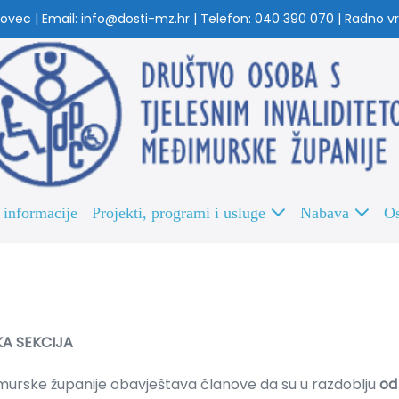
ovec | Email: info@dosti-mz.hr | Telefon: 040 390 070 | Radno vri
 informacije
Projekti, programi i usluge
Nabava
Os
A SEKCIJA
murske županije obavještava članove da su u razdoblju
od