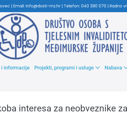
ovec | Email: info@dosti-mz.hr | Telefon: 040 390 070 | Radno vri
 i informacije
Projekti, programi i usluge
Nabava
koba interesa za neobveznike za