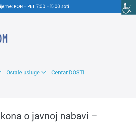
jeme: PON - PET 7:00 - 15:00 sati
Ostale usluge
Centar DOSTI
kona o javnoj nabavi –