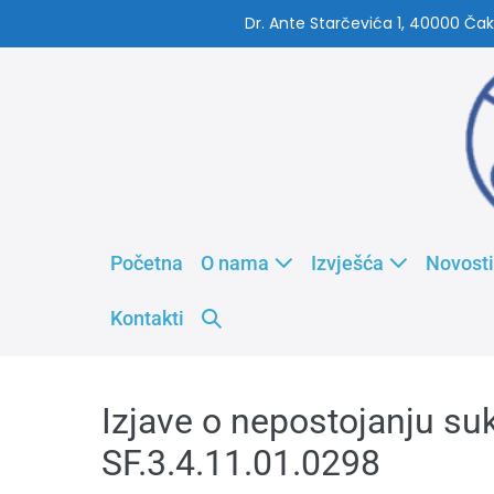
Dr. Ante Starčevića 1, 40000 Čak
Početna
O nama
Izvješća
Novosti
Kontakti
Izjave o nepostojanju su
SF.3.4.11.01.0298