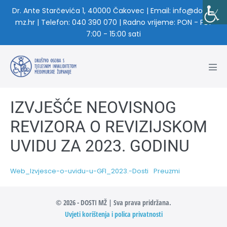
Dr. Ante Starčevića 1, 40000 Čakovec | Email: info@dosti-
mz.hr | Telefon: 040 390 070 | Radno vrijeme: PON - PET
7:00 - 15:00 sati
IZVJEŠĆE NEOVISNOG
REVIZORA O REVIZIJSKOM
UVIDU ZA 2023. GODINU
Web_Izvjesce-o-uvidu-u-GFI_2023.-Dosti
Preuzmi
© 2026 - DOSTI MŽ | Sva prava pridržana.
Uvjeti korištenja i polica privatnosti