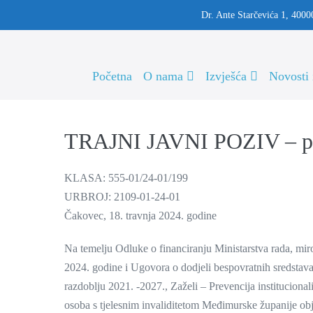
Dr. Ante Starčevića 1, 4000
Početna
O nama
Izvješća
Novosti 
TRAJNI JAVNI POZIV – proj
KLASA: 555-01/24-01/199
URBROJ: 2109-01-24-01
Čakovec, 18. travnja 2024. godine
Na temelju Odluke o financiranju Ministarstva rada, mi
2024. godine i Ugovora o dodjeli bespovratnih sredstava 
razdoblju 2021. -2027., Zaželi – Prevencija instituciona
osoba s tjelesnim invaliditetom Međimurske županije obj