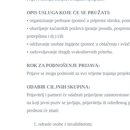
OPIS USLUGA KOJE ĆE SE PRUŽATI:
• organiziranje prehrane (pomoć u pripremi obroka, pomoć
• obavljanje kućanskih poslova (pranje posuđa, pospreman
potrepština i dr.) i/ili
• održavanje osobne higijene (pomoć u oblačenju i svlačen
• zadovoljavanje drugih svakodnevnih potreba.
ROK ZA PODNOŠENJE PRIJAVA:
Prijave se mogu podnositi za svo vrijeme trajanja projekt
ODABIR CILJNIH SKUPINA:
Prijavitelj i partneri će odabrati prijavljene zainteres
na koji javni poziv se javljaju, prijavitelja ili određen
prednost će imati:
odrasle osobe s invaliditetom;