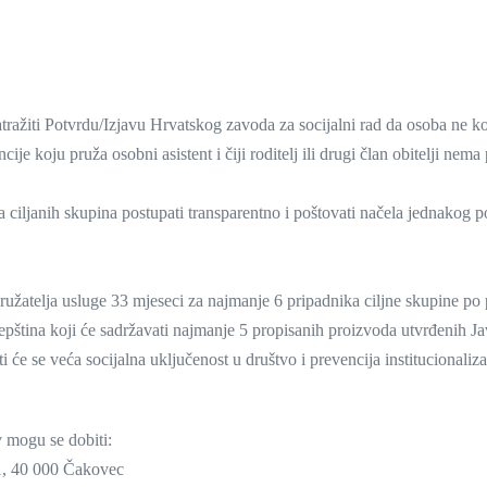
žiti Potvrdu/Izjavu Hrvatskog zavoda za socijalni rad da osoba ne kor
je koju pruža osobni asistent i čiji roditelj ili drugi član obitelji nema p
ira ciljanih skupina postupati transparentno i poštovati načela jednakog 
ružatelja usluge 33 mjeseci za najmanje 6 pripadnika ciljne skupine po 
epština koji će sadržavati najmanje 5 propisanih proizvoda utvrđenih Ja
e se veća socijalna uključenost u društvo i prevencija institucionaliza
 mogu se dobiti:
 1, 40 000 Čakovec