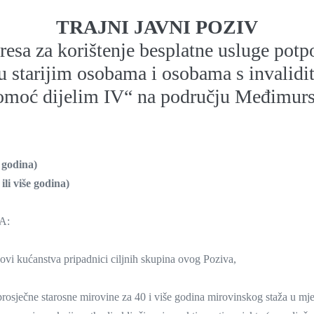
TRAJNI JAVNI POZIV
eresa za korištenje besplatne usluge potp
 starijim osobama i osobama s invalidit
omoć dijelim IV“ na području Međimurs
godina)
više godina)
A:
ovi kućanstva pripadnici ciljnih skupina ovog Poziva,
osječne starosne mirovine za 40 i više godina mirovinskog staža u mjese