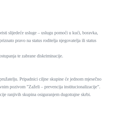
isti slijedeće usluge – uslugu pomoći u kući, boravka,
riznato pravo na status roditelja njegovatelja ili status
postupanja te zabrane diskriminacije.
pružatelju. Pripadnici ciljne skupine će jednom mjesečno
vnim pozivom ”Zaželi – prevencija institucionalizacije”.
cije ranjivih skupina osiguranjem dugotrajne skrbi.