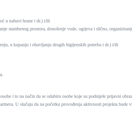
 u nabavi hrane i dr.) i/ili
je stambenog prostora, donošenje vode, ogrjeva i slično, organiziranje 
ju, u kupanju i obavljanju drugih higijenskih potreba i dr.) i/ili
a.
irane osobe i to na način da se odabiru osobe koje su podnijele prijavni
og partnera. U slučaju da na početku provođenja aktivnosti projekta bude 