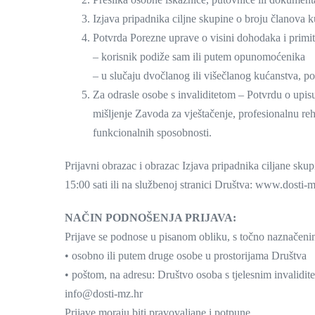
Izjava pripadnika ciljne skupine o broju članova 
Potvrda Porezne uprave o visini dohodaka i primit
– korisnik podiže sam ili putem opunomoćenika
– u slučaju dvočlanog ili višečlanog kućanstva, p
Za odrasle osobe s invaliditetom – Potvrdu o upisu u
mišljenje Zavoda za vještačenje, profesionalnu rehab
funkcionalnih sposobnosti.
Prijavni obrazac i obrazac Izjava pripadnika ciljane sk
15:00 sati ili na službenoj stranici Društva: www.dos
NAČIN PODNOŠENJA PRIJAVA:
Prijave se podnose u pisanom obliku, s točno naznačeni
• osobno ili putem druge osobe u prostorijama Društva
• poštom, na adresu: Društvo osoba s tjelesnim invalidi
info@dosti-mz.hr
Prijave moraju biti pravovaljane i potpune.