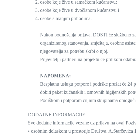
osobe koje žive u samačkom kućanstvu;
osobe koje žive u dvočlanom kućanstvu i
osobe s manjim prihodima.
Nakon podnošenja prijava, DOSTI će službeno zatra
organiziranog stanovanja, smještaja, osobne asistenci
njegovatelja za potrebu skrbi o njoj.
Prijavitelj i partneri na projektu će prilikom odab
NAPOMENA:
Besplatnu uslugu potpore i podrške pružat će 24 p
dobiti paket kućanskih i osnovnih higijenskih potr
Podrškom i potporom ciljnim skupinama omogućiti ć
DODATNE INFORMACIJE:
Sve dodatne informacije vezane uz prijavu na ovaj Poziv
• osobnim dolaskom u prostorije Društva, A.Starčevića