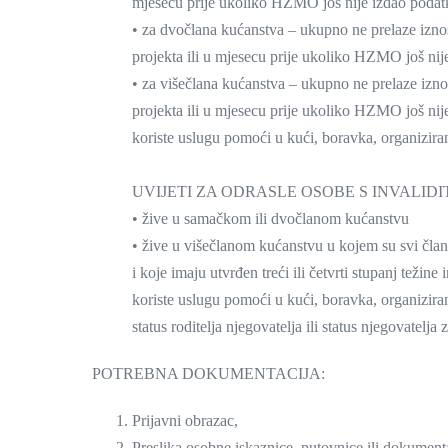
mjesecu prije ukoliko HZMO još nije izdao podatke
• za dvočlana kućanstva – ukupno ne prelaze iznos
projekta ili u mjesecu prije ukoliko HZMO još nij
• za višečlana kućanstva – ukupno ne prelaze izno
projekta ili u mjesecu prije ukoliko HZMO još nij
koriste uslugu pomoći u kući, boravka, organiziran
UVIJETI ZA ODRASLE OSOBE S INVALID
• žive u samačkom ili dvočlanom kućanstvu
• žive u višečlanom kućanstvu u kojem su svi član
i koje imaju utvrđen treći ili četvrti stupanj teži
koriste uslugu pomoći u kući, boravka, organizirano
status roditelja njegovatelja ili status njegovatelja 
POTREBNA DOKUMENTACIJA:
Prijavni obrazac,
Preslika osobne iskaznice, putovnice ili dokumenta 