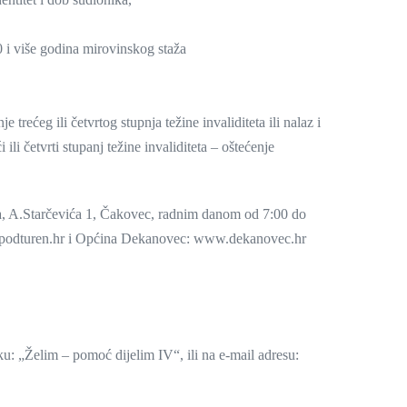
0 i više godina mirovinskog staža
trećeg ili četvrtog stupnja težine invaliditeta ili nalaz i
li četvrti stupanj težine invaliditeta – oštećenje
tva, A.Starčevića 1, Čakovec, radnim danom od 7:00 do
ina-podturen.hr i Općina Dekanovec: www.dekanovec.hr
u: „Želim – pomoć dijelim IV“, ili na e-mail adresu: