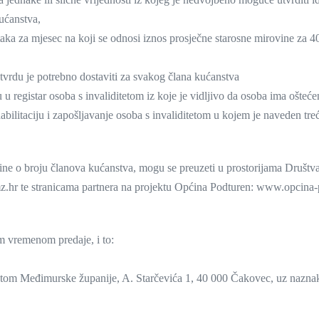
kućanstva,
aka za mjesec na koji se odnosi iznos prosječne starosne mirovine za 4
otvrdu je potrebno dostaviti za svakog člana kućanstva
 registar osoba s invaliditetom iz koje je vidljivo da osoba ima oštećenje 
ilitaciju i zapošljavanje osoba s invaliditetom u kojem je naveden treći i
upine o broju članova kućanstva, mogu se preuzeti u prostorijama Druš
ti-mz.hr te stranicama partnera na projektu Općina Podturen: www.opc
m vremenom predaje, i to:
tetom Međimurske županije, A. Starčevića 1, 40 000 Čakovec, uz naznak