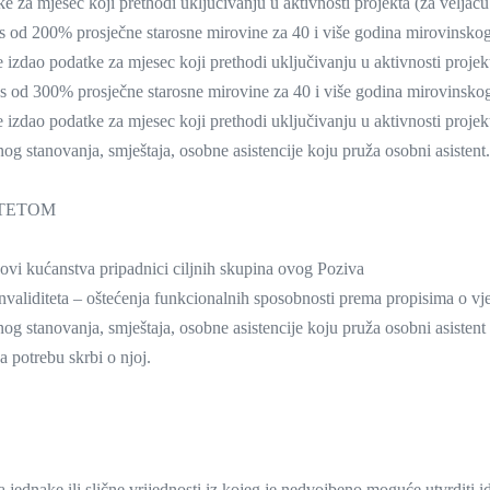
 za mjesec koji prethodi uključivanju u aktivnosti projekta (za velja
 od 200% prosječne starosne mirovine za 40 i više godina mirovinskog 
e izdao podatke za mjesec koji prethodi uključivanju u aktivnosti proje
s od 300% prosječne starosne mirovine za 40 i više godina mirovinskog 
e izdao podatke za mjesec koji prethodi uključivanju u aktivnosti proje
og stanovanja, smještaja, osobne asistencije koju pruža osobni asistent.
ITETOM
ovi kućanstva pripadnici ciljnih skupina ovog Poziva
ne invaliditeta – oštećenja funkcionalnih sposobnosti prema propisima o 
g stanovanja, smještaja, osobne asistencije koju pruža osobni asistent i 
za potrebu skrbi o njoj.
jednake ili slične vrijednosti iz kojeg je nedvojbeno moguće utvrditi id