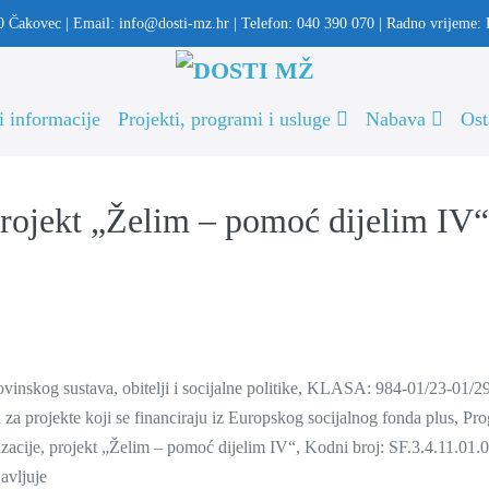
0 Čakovec | Email: info@dosti-mz.hr | Telefon: 040 390 070 | Radno vrijeme:
i informacije
Projekti, programi i usluge
Nabava
Ost
ekt „Želim – pomoć dijelim IV“ 
rovinskog sustava, obitelji i socijalne politike, KLASA: 984-01/23-0
za projekte koji se financiraju iz Europskog socijalnog fonda plus, Pro
lizacije, projekt „Želim – pomoć dijelim IV“, Kodni broj: SF.3.4.11.01
avljuje