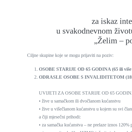
za iskaz int
u svakodnevnom životu
„Želim – p
Ciljne skupine koje se mogu prijaviti na poziv:
OSOBE STARIJE OD 65 GODINA (65 ili više 
ODRASLE OSOBE S INVALIDITETOM (18 ili 
UVIJETI ZA OSOBE STARIJE OD 65 GODIN
• žive u samačkom ili dvočlanom kućanstvu
• žive u višečlanom kućanstvu u kojem su svi član
a čiji mjesečni prihodi:
• za samačka kućanstva – ne prelaze iznos 120% pr