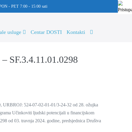
 PON - PET 7:00 - 15:00 sati
ale usluge
Centar DOSTI
Kontakti
– SF.3.4.11.01.0298
1/29, URBROJ: 524-07-02-01-01/3-24-32 od 28. ožujka
grama Učinkoviti ljudski potencijali u financijskom
.0298 od 03. travnja 2024. godine, predsjednica Društva