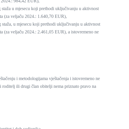
ču 2024.: 984,42 EUR),
staža u mjesecu koji prethodi uključivanju u aktivnost
kta (za veljaču 2024.: 1.640,70 EUR),
staža, u mjesecu koji prethodi uključivanju u aktivnost
kta (za veljaču 2024.: 2.461,05 EUR), a istovremeno ne
vještačenju i metodologijama vještačenja i istovremeno ne
roditelj ili drugi član obitelji nema priznato pravo na
entitet i dob sudionika,