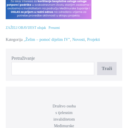
ZAŽELI OBAVIJEST ožujak
Preuzmi
Kategorija
„Želim – pomoć dijelim IV“
,
Novosti
,
Projekti
Pretraživanje
Traži
Društvo osoba
s tjelesnim
invaliditetom
Međimurske