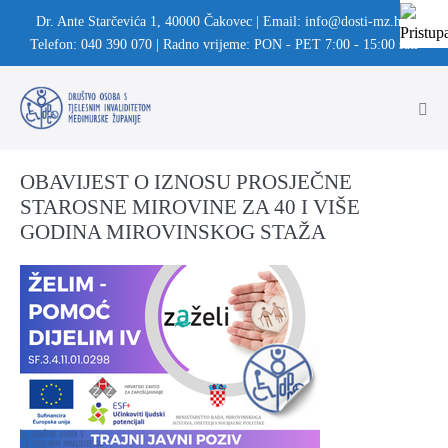
Dr. Ante Starčevića 1, 40000 Čakovec | Email: info@dosti-mz.hr |
Telefon: 040 390 070 | Radno vrijeme: PON - PET 7:00 - 15:00 sati
OBAVIJEST O IZNOSU PROSJEČNE
STAROSNE MIROVINE ZA 40 I VIŠE
GODINA MIROVINSKOG STAŽA