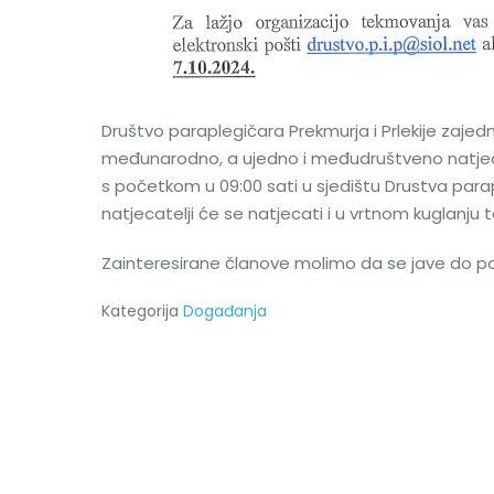
Društvo paraplegičara Prekmurja i Prlekije zaje
međunarodno, a ujedno i međudruštveno natjecanj
s početkom u 09:00 sati u sjedištu Drustva parapl
natjecatelji će se natjecati i u vrtnom kuglanju t
Zainteresirane članove molimo da se jave do pon
Kategorija
Događanja