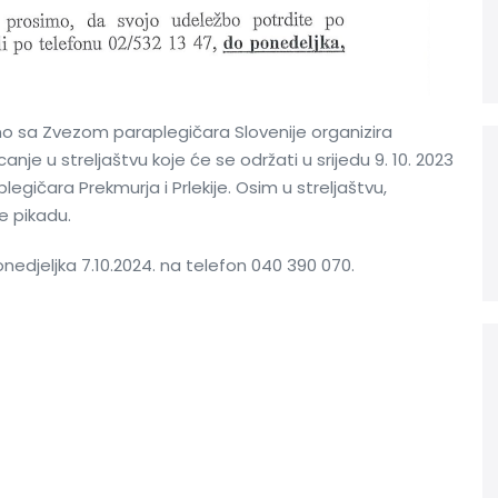
dno sa Zvezom paraplegičara Slovenije organizira
e u streljaštvu koje će se održati u srijedu 9. 10. 2023
egičara Prekmurja i Prlekije. Osim u streljaštvu,
e pikadu.
edjeljka 7.10.2024. na telefon 040 390 070.