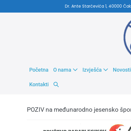
Dr. Ante Starčevića 1, 40000 Čak
Početna
O nama
Izvješća
Novosti
Kontakti
POZIV na međunarodno jesensko špor