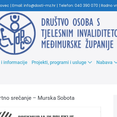
ovec | Email: info@dosti-mz.hr | Telefon: 040 390 070 | Radno vri
 i informacije
Projekti, programi i usluge
Nabava
tno srečanje – Murska Sobota