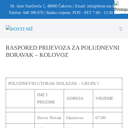
Dr. Ante Starčevića 1, 40000 Čakovec | Email: info@dosti-mz.hr |
Telefon: 040 390 070 | Radno vrijeme: PON - PET 7:00 - 15:00 sati
RASPORED PRIJEVOZA ZA POLUDNEVNI
BORAVAK – KOLOVOZ
POLUDNEVNI UTORAK DOLAZAK – GRUPA 1
IME I
ADRESA
VRIJEME
PREZIME
Davor Novak
Oporovec
07:00