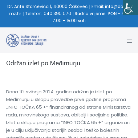
Dr. Ante Starčevića 1, 40000 Čakovec | Email: info@dosti-
mz.hr | Telefon: 040 390 070 | Radno vrijeme: PON - PET
7:00 - 15:00 sati
Održan izlet po Međimurju
Dana 10. svibnja 2024. godine održan je izlet po
Međimurju u sklopu provedbe prve godine programa
„INFO TOČKA 65 +“ financiranog od strane Ministarstva
rada, mirovinskoga sustava, obitelji i socijalne politike.
Izlet u sklopu programa “INFO TOČKA 65 +” organiziran
je u cilju uključivanja starijih osoba i teško bolesnih
odraslih osoba u društveni život zajednice te smo na