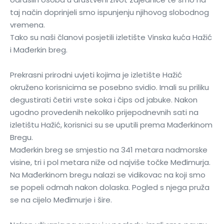
taj način doprinjeli smo ispunjenju njihovog slobodnog
vremena.
Tako su naši članovi posjetili izletište Vinska kuća Hažić
i Mađerkin breg.
Prekrasni prirodni uvjeti kojima je izletište Hažić
okruženo korisnicima se posebno svidio. Imali su priliku
degustirati četiri vrste soka i čips od jabuke. Nakon
ugodno provedenih nekoliko prijepodnevnih sati na
izletištu Hažić, korisnici su se uputili prema Mađerkinom
Bregu.
Mađerkin breg se smjestio na 341 metara nadmorske
visine, tri i pol metara niže od najviše točke Međimurja.
Na Mađerkinom bregu nalazi se vidikovac na koji smo
se popeli odmah nakon dolaska. Pogled s njega pruža
se na cijelo Međimurje i šire.