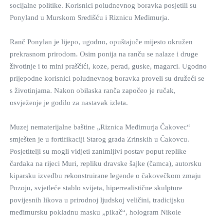
socijalne politike. Korisnici poludnevnog boravka posjetili su
Ponyland u Murskom Središću i Riznicu Međimurja.
Ranč Ponylan je lijepo, ugodno, opuštajuče mijesto okružen
prekrasnom prirodom. Osim ponija na ranču se nalaze i druge
životinje i to mini praščići, koze, perad, guske, magarci. Ugodno
prijepodne korisnici poludnevnog boravka proveli su družeći se
s životinjama. Nakon obilaska ranča započeo je ručak,
osvježenje je godilo za nastavak izleta.
Muzej nematerijalne baštine „Riznica Međimurja Čakovec“
smješten je u fortifikaciji Starog grada Zrinskih u Čakovcu.
Posjetitelji su mogli vidjeti zanimljivi postav poput replike
čardaka na rijeci Muri, repliku dravske šajke (čamca), autorsku
kiparsku izvedbu rekonstruirane legende o čakovečkom zmaju
Pozoju, svjetleće stablo svijeta, hiperrealistične skulpture
povijesnih likova u prirodnoj ljudskoj veličini, tradicijsku
međimursku pokladnu masku „pikač“, hologram Nikole