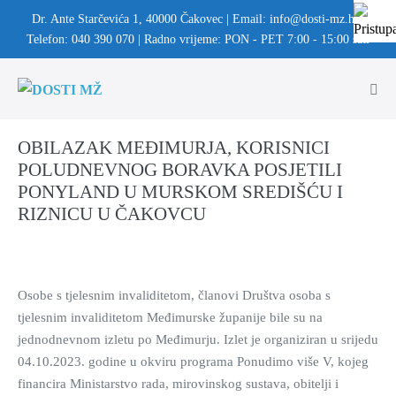
Dr. Ante Starčevića 1, 40000 Čakovec | Email: info@dosti-mz.hr |
Telefon: 040 390 070 | Radno vrijeme: PON - PET 7:00 - 15:00 sati
OBILAZAK MEĐIMURJA, KORISNICI
POLUDNEVNOG BORAVKA POSJETILI
PONYLAND U MURSKOM SREDIŠĆU I
RIZNICU U ČAKOVCU
Osobe s tjelesnim invaliditetom, članovi Društva osoba s
tjelesnim invaliditetom Međimurske županije bile su na
jednodnevnom izletu po Međimurju. Izlet je organiziran u srijedu
04.10.2023. godine u okviru programa Ponudimo više V, kojeg
financira Ministarstvo rada, mirovinskog sustava, obitelji i