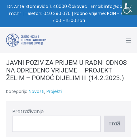
Dr. Ante Starčevića 1, 40000 Čakovec | Email: info@dosti-
mz.hr | Telefon: 040 390 070 | Radno vrijeme: PON - PET
7:00 - 15:00 sati
JAVNI POZIV ZA PRIJEM U RADNI ODNOS
NA ODREĐENO VRIJEME – PROJEKT
ŽELIM – POMOĆ DIJELIM III (14.2.2023.)
Kategorija
Novosti
,
Projekti
Pretraživanje
Traži