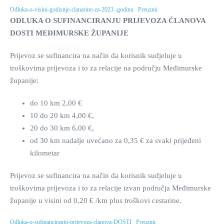
Odluka-o-visini-godisnje-clanarine-za-2023.-godinu
Preuzmi
ODLUKA O SUFINANCIRANJU PRIJEVOZA ČLANOVA
DOSTI MEĐIMURSKE ŽUPANIJE
Prijevoz se sufinancira na način da korisnik sudjeluje u
troškovima prijevoza i to za relacije na području Međimurske
županije:
do 10 km 2,00 €
10 do 20 km 4,00 €,
20 do 30 km 6,00 €,
od 30 km nadalje uvećano za 0,35 € za svaki prijeđeni
kilometar
Prijevoz se sufinancira na način da korisnik sudjeluje u
troškovima prijevoza i to za relacije izvan područja Međimurske
županije u visini od 0,20 € /km plus troškovi cestarine.
Odluka-o-sufinanciranju-prijevoza-clanova-DOSTI
Preuzmi