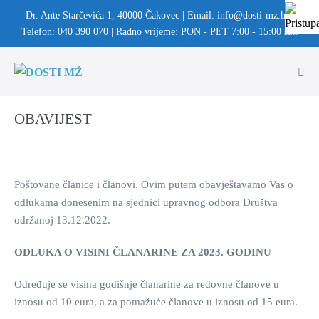
Dr. Ante Starčevića 1, 40000 Čakovec | Email: info@dosti-mz.hr |
Telefon: 040 390 070 | Radno vrijeme: PON - PET 7:00 - 15:00 sati
OBAVIJEST
Poštovane članice i članovi. Ovim putem obavještavamo Vas o
odlukama donesenim na sjednici upravnog odbora Društva
održanoj 13.12.2022.
ODLUKA O VISINI ČLANARINE ZA 2023. GODINU
Određuje se visina godišnje članarine za redovne članove u
iznosu od 10 eura, a za pomažuće članove u iznosu od 15 eura.