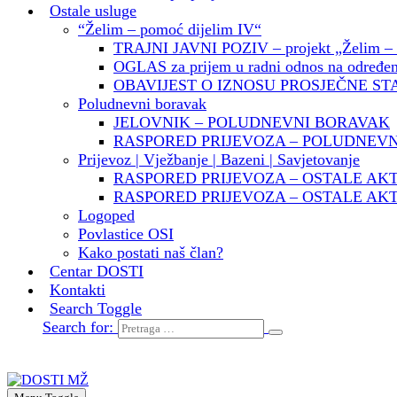
Ostale usluge
“Želim – pomoć dijelim IV“
TRAJNI JAVNI POZIV – projekt „Želim – p
OGLAS za prijem u radni odnos na određeno
OBAVIJEST O IZNOSU PROSJEČNE ST
Poludnevni boravak
JELOVNIK – POLUDNEVNI BORAVAK
RASPORED PRIJEVOZA – POLUDNEV
Prijevoz | Vježbanje | Bazeni | Savjetovanje
RASPORED PRIJEVOZA – OSTALE AK
RASPORED PRIJEVOZA – OSTALE AKT
Logoped
Povlastice OSI
Kako postati naš član?
Centar DOSTI
Kontakti
Search Toggle
Search for: