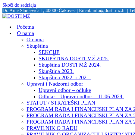
Skoči do sadržaja
Dr. Ante Starčevića 1, 40000 Čakovec | Email: info@dosti-mz.hr | Te
Početna
O nama
O nama
Skupština
SEKCIJE
SKUPŠTINA DOSTI MŽ 2025.
Skupština DOSTI MŽ 2024.
Skupština 2023.
Skupština 2022. i 2021.
Upravni i Nadzorni odbor
Upravni odbor – odluke
Odluke – Upravni odbor – 11.06.2024.
STATUT / STRATEŠKI PLAN
PROGRAM RADA I FINANCIJSKI PLAN ZA 
PROGRAM RADA I FINANCIJSKI PLAN ZA 
PROGRAM RADA I FINANCIJSKI PLAN ZA 
PRAVILNIK O RADU
PRAVILNIK O ORGANIZACIJI I SISTEMATI