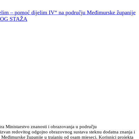
Želim – pomoć dijelim IV“ na području Međimurske županije
KOG STAŽA
ra Ministarstvo znanosti i obrazovanja u području
da izvan redovitog odgojno obrazovnog sustava steknu dodatna znanja i
u Međimurske županije u trajanju od osam mjeseci. Korisnici projekta