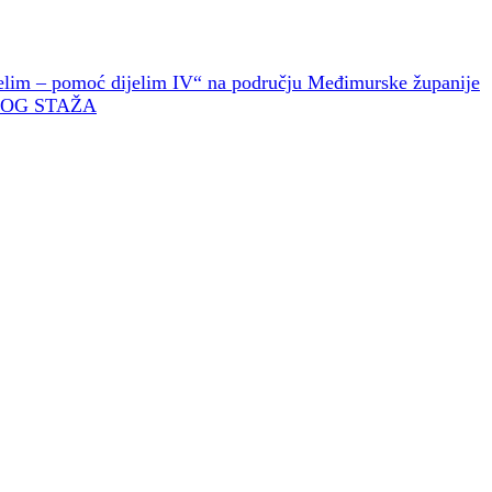
Želim – pomoć dijelim IV“ na području Međimurske županije
KOG STAŽA