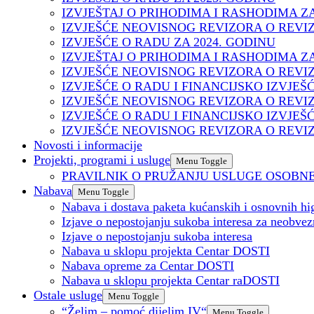
IZVJEŠTAJ O PRIHODIMA I RASHODIMA ZA
IZVJEŠĆE NEOVISNOG REVIZORA O REVIZ
IZVJEŠĆE O RADU ZA 2024. GODINU
IZVJEŠTAJ O PRIHODIMA I RASHODIMA ZA
IZVJEŠĆE NEOVISNOG REVIZORA O REVIZ
IZVJEŠĆE O RADU I FINANCIJSKO IZVJEŠĆ
IZVJEŠĆE NEOVISNOG REVIZORA O REVIZ
IZVJEŠĆE O RADU I FINANCIJSKO IZVJEŠ
IZVJEŠĆE NEOVISNOG REVIZORA O REVIZ
Novosti i informacije
Projekti, programi i usluge
Menu Toggle
PRAVILNIK O PRUŽANJU USLUGE OSOBNE
Nabava
Menu Toggle
Nabava i dostava paketa kućanskih i osnovnih hig
Izjave o nepostojanju sukoba interesa za neobve
Izjave o nepostojanju sukoba interesa
Nabava u sklopu projekta Centar DOSTI
Nabava opreme za Centar DOSTI
Nabava u sklopu projekta Centar raDOSTI
Ostale usluge
Menu Toggle
“Želim – pomoć dijelim IV“
Menu Toggle