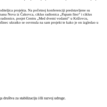
iteljica projekta. Na početnoj konferenciji predstavljene su
Humana Nova iz Čakovca, ciklus radionica „Papam fino“ i ciklus
ite radionice, posjet Centru „Med dvemi vodami“ u Križovcu,
šinec ukratko se osvrnula na sam projekt te kako je on izgledao u
društva za stabilizaciju i/ili razvoj udruge.