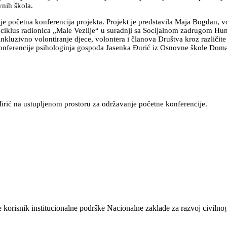
vnih škola.
početna konferencija projekta. Projekt je predstavila Maja Bogdan, vod
 su: ciklus radionica „Male Vezilje“ u suradnji sa Socijalnom zadrugom 
inkluzivno volontiranje djece, volontera i članova Društva kroz različ
 konferencije psihologinja gospođa Jasenka Đurić iz Osnovne škole Doma
rić na ustupljenom prostoru za održavanje početne konferencije.
orisnik institucionalne podrške Nacionalne zaklade za razvoj civilnoga 