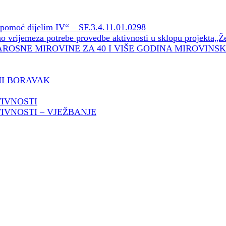
omoć dijelim IV“ – SF.3.4.11.01.0298
 vrijemeza potrebe provedbe aktivnosti u sklopu projekta„
AROSNE MIROVINE ZA 40 I VIŠE GODINA MIROVINS
NI BORAVAK
TIVNOSTI
IVNOSTI – VJEŽBANJE