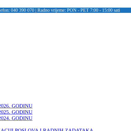
lefon: 040 390 070 | Radno vrijeme: PON - PET 7:00 - 15:00 sati
2026. GODINU
2025. GODINU
2024. GODINU
ZACIJI POSLOVA I RADNIH ZADATAKA