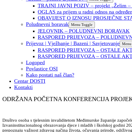
TRAJNI JAVNI POZIV – projekt „Želim – p
OGLAS za prijem u radni odnos na određeno
OBAVIJEST O IZNOSU PROSJEČNE ST
Poludnevni boravak
Menu Toggle
JELOVNIK – POLUDNEVNI BORAVAK
RASPORED PRIJEVOZA – POLUDNEV
Prijevoz | Vježbanje | Bazeni | Savjetovanje
Menu 
RASPORED PRIJEVOZA – OSTALE AK
RASPORED PRIJEVOZA – OSTALE AKT
Logoped
Povlastice OSI
Kako postati naš član?
Centar DOSTI
Kontakti
ODRŽANA POČETNA KONFERENCIJA PROJEKT
Društvo osoba s tjelesnim invaliditetom Međimurske županije započelo
Izvaninstitucionalnog obrazovanja djece i mladih i školskoj godini 2
prepoznaju važnost zdravog načina života, očuvanja prirode, održivog 