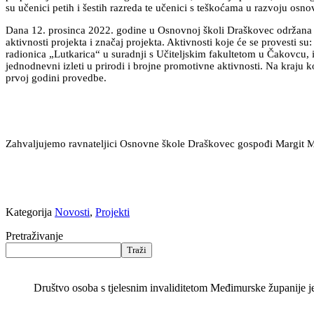
su učenici petih i šestih razreda te učenici s teškoćama u razvoju osno
Dana 12. prosinca 2022. godine u Osnovnoj školi Draškovec održana je 
aktivnosti projekta i značaj projekta. Aktivnosti koje će se provesti
radionica „Lutkarica“ u suradnji s Učiteljskim fakultetom u Čakovcu, 
jednodnevni izleti u prirodi i brojne promotivne aktivnosti. Na kraju
prvoj godini provedbe.
Zahvaljujemo ravnateljici Osnovne škole Draškovec gospođi Margit Mi
Kategorija
Novosti
,
Projekti
Pretraživanje
Traži
Društvo osoba s tjelesnim invaliditetom Međimurske županije je k