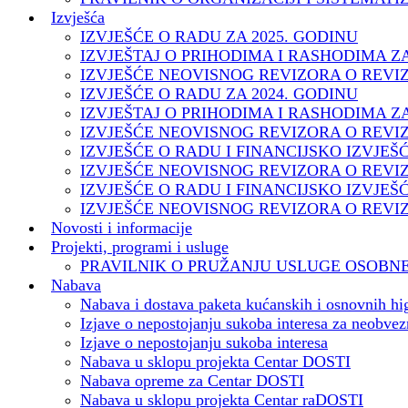
Izvješća
IZVJEŠĆE O RADU ZA 2025. GODINU
IZVJEŠTAJ O PRIHODIMA I RASHODIMA ZA
IZVJEŠĆE NEOVISNOG REVIZORA O REVIZ
IZVJEŠĆE O RADU ZA 2024. GODINU
IZVJEŠTAJ O PRIHODIMA I RASHODIMA ZA
IZVJEŠĆE NEOVISNOG REVIZORA O REVIZ
IZVJEŠĆE O RADU I FINANCIJSKO IZVJEŠĆ
IZVJEŠĆE NEOVISNOG REVIZORA O REVIZ
IZVJEŠĆE O RADU I FINANCIJSKO IZVJEŠ
IZVJEŠĆE NEOVISNOG REVIZORA O REVIZ
Novosti i informacije
Projekti, programi i usluge
PRAVILNIK O PRUŽANJU USLUGE OSOBNE
Nabava
Nabava i dostava paketa kućanskih i osnovnih hig
Izjave o nepostojanju sukoba interesa za neobve
Izjave o nepostojanju sukoba interesa
Nabava u sklopu projekta Centar DOSTI
Nabava opreme za Centar DOSTI
Nabava u sklopu projekta Centar raDOSTI