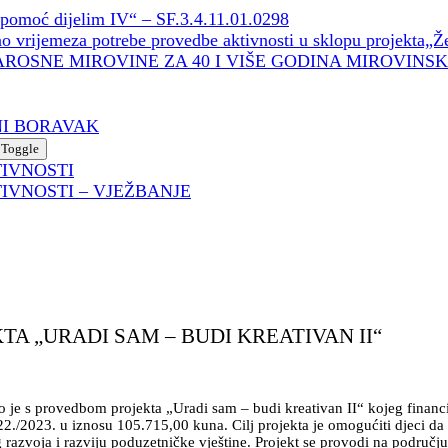
omoć dijelim IV“ – SF.3.4.11.01.0298
 vrijemeza potrebe provedbe aktivnosti u sklopu projekta„
AROSNE MIROVINE ZA 40 I VIŠE GODINA MIROVINS
NI BORAVAK
Toggle
TIVNOSTI
IVNOSTI – VJEŽBANJE
A „URADI SAM – BUDI KREATIVAN II“
 je s provedbom projekta „Uradi sam – budi kreativan II“ kojeg financi
022./2023. u iznosu 105.715,00 kuna. Cilj projekta je omogućiti djeci 
razvoja i razviju poduzetničke vještine. Projekt se provodi na područj