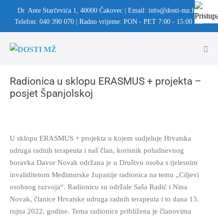
Dr. Ante Starčevića 1, 40000 Čakovec | Email: info@dosti-mz.hr |
Telefon: 040 390 070 | Radno vrijeme: PON - PET 7:00 - 15:00 sati
Radionica u sklopu ERASMUS + projekta –
posjet Španjolskoj
U sklopu ERASMUS + projekta u kojem sudjeluje Hrvatska
udruga radnih terapeuta i naš član, korisnik poludnevnog
boravka Davor Novak održana je u Društvu osoba s tjelesnim
invaliditetom Međimurske županije radionica na temu „Ciljevi
osobnog razvoja“. Radionicu su održale Saša Radić i Nina
Novak, članice Hrvatske udruga radnih terapeuta i to dana 13.
rujna 2022. godine. Tema radionice približena je članovima