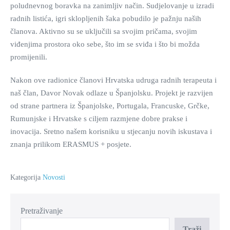
poludnevnog boravka na zanimljiv način. Sudjelovanje u izradi
radnih listića, igri sklopljenih šaka pobudilo je pažnju naših
članova. Aktivno su se uključili sa svojim pričama, svojim
viđenjima prostora oko sebe, što im se sviđa i što bi možda
promijenili.
Nakon ove radionice članovi Hrvatska udruga radnih terapeuta i
naš član, Davor Novak odlaze u Španjolsku. Projekt je razvijen
od strane partnera iz Španjolske, Portugala, Francuske, Grčke,
Rumunjske i Hrvatske s ciljem razmjene dobre prakse i
inovacija. Sretno našem korisniku u stjecanju novih iskustava i
znanja prilikom ERASMUS + posjete.
Kategorija
Novosti
Pretraživanje
Traži